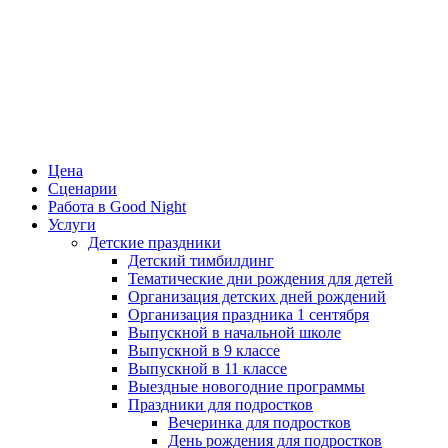
Цена
Сценарии
Работа в Good Night
Услуги
Детские праздники
Детский тимбилдинг
Тематические дни рождения для детей
Организация детских дней рождений
Организация праздника 1 сентября
Выпускной в начальной школе
Выпускной в 9 классе
Выпускной в 11 классе
Выездные новогодние программы
Праздники для подростков
Вечеринка для подростков
День рождения для подростков