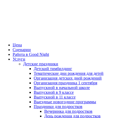
Цена
Сценарии
Работа в Good Night
Услуги
Детские праздники
Детский тимбилдинг
Тематические дни рождения для детей
Организация детских дней рождений
Организация праздника 1 сентября
Выпускной в начальной школе
Выпускной в 9 классе
Выпускной в 11 классе
Выездные новогодние программы
Праздники для подростков
Вечеринка для подростков
День рождения для подростков